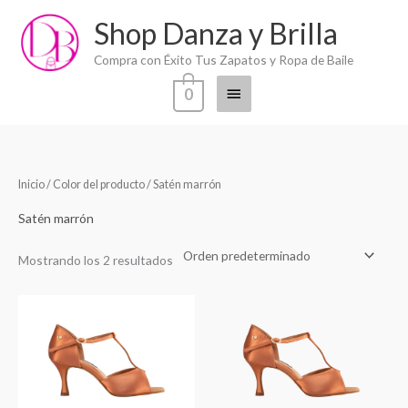
Ir
Shop Danza y Brilla
Menú
al
contenido
principal
Compra con Éxito Tus Zapatos y Ropa de Baile
0
Inicio
/ Color del producto / Satén marrón
Satén marrón
Mostrando los 2 resultados
Rango
Rango
de
de
precios:
precios:
desde
desde
€145,00
€145,00
hasta
hasta
€210,00
€210,00