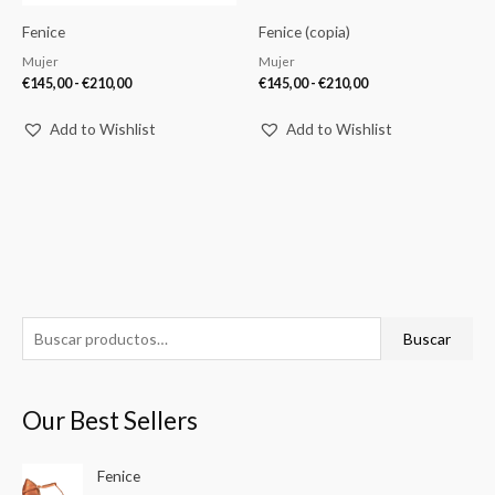
Fenice
Fenice (copia)
Mujer
Mujer
€
145,00
-
€
210,00
€
145,00
-
€
210,00
Add to Wishlist
Add to Wishlist
B
P
P
Buscar
u
r
r
s
e
e
Our Best Sellers
c
c
c
a
i
i
R
Fenice
r
o
o
a