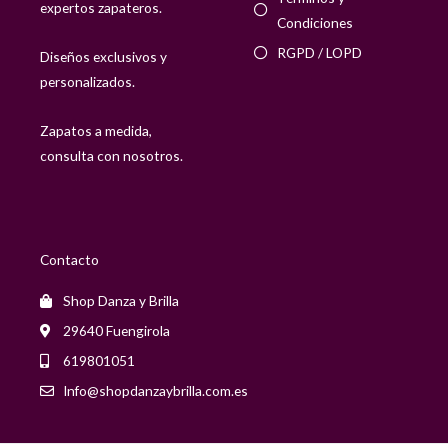
expertos zapateros.
,
Condiciones
0
0
RGPD / LOPD
Diseños exclusivos y
personalizados.
Zapatos a medida,
consulta con nosotros.
Contacto
Shop Danza y Brilla
29640 Fuengirola
619801051
Info@shopdanzaybrilla.com.es