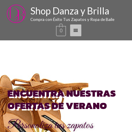
Ir
Shop Danza y Brilla
Menú
al
contenido
principal
Compra con Éxito Tus Zapatos y Ropa de Baile
0
ENCUENTRA NUESTRAS
OFERTAS DE VERANO
Personaliza tus zapatos