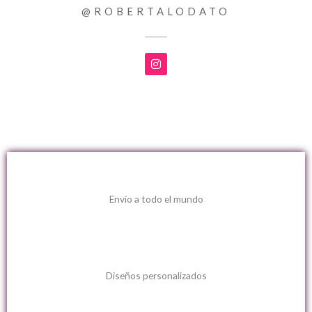
@ROBERTALODATO
I
n
s
t
a
g
r
a
m
Envío a todo el mundo
Diseños personalizados