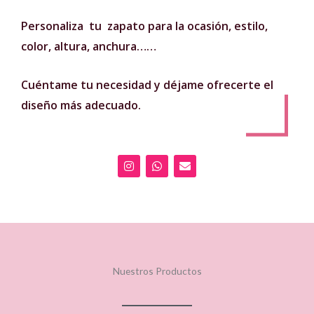
Personaliza tu zapato para la ocasión, estilo,
color, altura, anchura……
Cuéntame tu necesidad y déjame ofrecerte el
diseño más adecuado.
I
W
E
n
h
n
s
a
v
t
t
e
a
s
l
g
a
o
r
p
p
a
p
e
m
Nuestros Productos