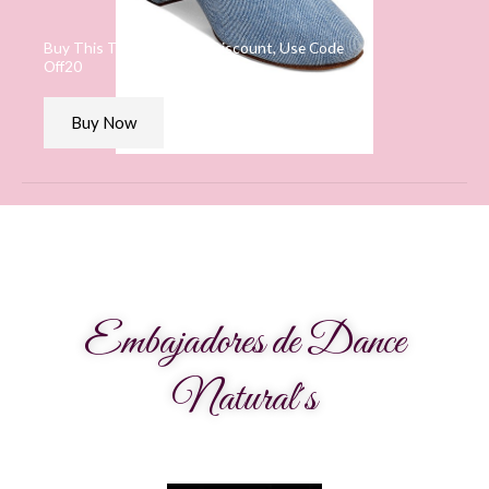
Buy This T-shirt At 20% Discount, Use Code
Off20
Buy Now
Embajadores de Dance
Natural´s