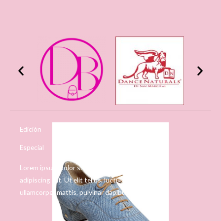
Edición
Especial
Lorem ipsum dolor sit amet, consectetur
adipiscing elit. Ut elit tellus, luctus nec
ullamcorper mattis, pulvinar dapibus leo.